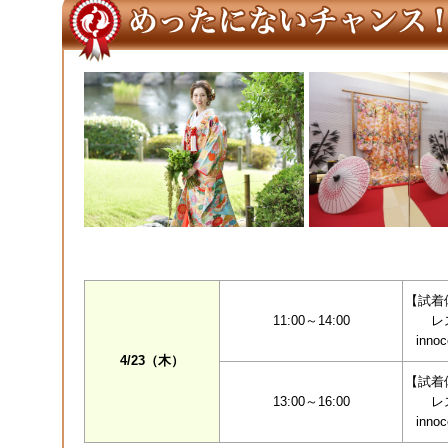
【試着
11:00～14:00
レ
inno
4/23（木）
【試着
13:00～16:00
レ
inno